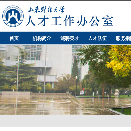
首页
机构简介
诚聘英才
人才队伍
服务指