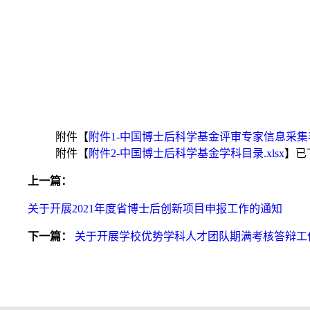
附件【
附件1-中国博士后科学基金评审专家信息采集表.
附件【
附件2-中国博士后科学基金学科目录.xlsx
】已
上一篇：
关于开展2021年度省博士后创新项目申报工作的通知
下一篇：
关于开展学校优势学科人才团队期满考核答辩工