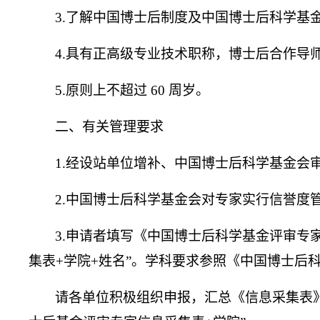
3.
了解中国博士后制度及中国博士后科学基
4.
具有正高级专业技术职称，博士后合作导
5.
原则上不超过
60
周岁。
二、有关管理要求
1.
经设站单位增补、中国博士后科学基金会
2.
中国博士后科学基金会对专家实行信誉度
3.
申请者填写《中国博士后科学基金评审专
集表
+
学院
+
姓名”。学科要求参照《中国博士后
请各单位积极组织申报，汇总《信息采集表