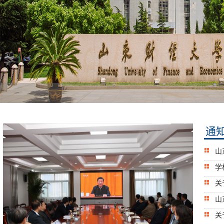
通
山
学
关
山
关